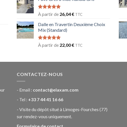
Note
5.00
À partir de
26,04
€
TTC
sur 5
Dalle en Travertin Deuxième Choix
Mix (Standard)
Note
5.00
À partir de
22,00
€
TTC
sur 5
CONTACTEZ-NOUS
our
- Email :
contact@elaxam.com
- Tel :
+33 7 44 41 16 66
- Visite du dépôt situé à Limoges-Fourches (77)
sur rendez-vous uniquement.
Formulaire de contact