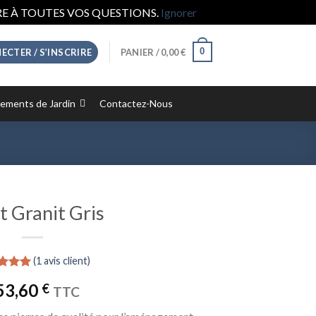
E À TOUTES VOS QUESTIONS.
Ignorer
0
ECTER / S’INSCRIRE
PANIER /
0,00
€
ments de Jardin
Contactez-Nous
t Granit Gris
(
1
avis client)
é
5.00
53,60
€
 basé
TTC
otation