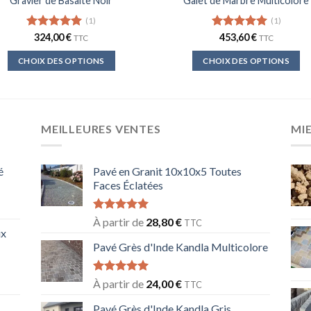
Gravier de Basalte Noir
Galet de Marbre Multicolore
(1)
(1)
Note
324,00
5.00
€
Note
453,60
5.00
€
TTC
TTC
sur 5
sur 5
CHOIX DES OPTIONS
CHOIX DES OPTIONS
Ce
Ce
produit
produit
a
a
plusieurs
plusieurs
MEILLEURES VENTES
MI
variations.
variations.
Les
Les
é
Pavé en Granit 10x10x5 Toutes
options
options
Faces Éclatées
peuvent
peuvent
être
être
Note
5.00
À partir de
28,80
€
choisies
choisies
TTC
sur 5
ix
sur
sur
Pavé Grès d'Inde Kandla Multicolore
la
la
page
page
Note
5.00
À partir de
24,00
€
TTC
du
du
sur 5
produit
produit
Pavé Grès d'Inde Kandla Gris