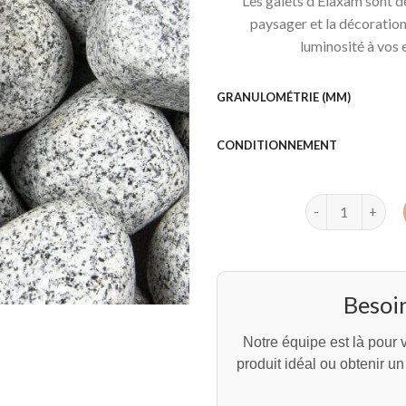
Les galets d’Elaxam sont d
paysager et la décoration
luminosité à vos 
GRANULOMÉTRIE (MM)
CONDITIONNEMENT
quantité de Gale
Besoin
Notre équipe est là pour v
produit idéal ou obtenir u