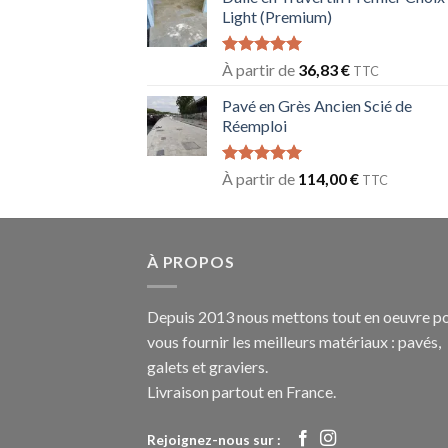
Light (Premium)
Note
5.00
À partir de
36,83
€
TTC
sur 5
Pavé en Grès Ancien Scié de
Réemploi
Note
5.00
À partir de
114,00
€
TTC
sur 5
À PROPOS
Depuis 2013 nous mettons tout en oeuvre p
vous fournir les meilleurs matériaux : pavés,
galets et graviers.
Livraison partout en France.
Rejoignez-nous sur :