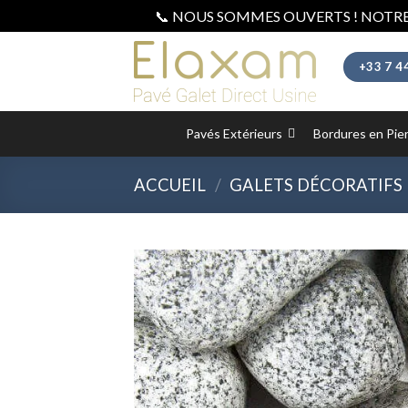
📞 NOUS SOMMES OUVERTS ! NOTRE
Skip
to
+33 7 4
content
Pavés Extérieurs
Bordures en Pie
ACCUEIL
/
GALETS DÉCORATIFS