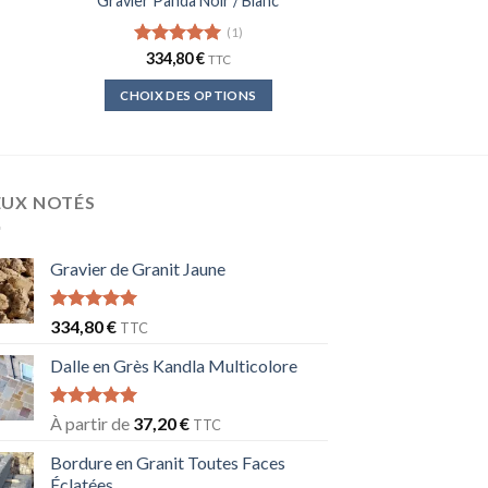
Gravier Panda Noir / Blanc
(1)
Note
334,80
5.00
€
TTC
sur 5
CHOIX DES OPTIONS
Ce
produit
a
plusieurs
EUX NOTÉS
variations.
Les
Gravier de Granit Jaune
options
peuvent
être
Note
5.00
334,80
€
TTC
sur 5
choisies
Dalle en Grès Kandla Multicolore
sur
la
Note
5.00
À partir de
37,20
€
page
TTC
sur 5
du
Bordure en Granit Toutes Faces
produit
Éclatées