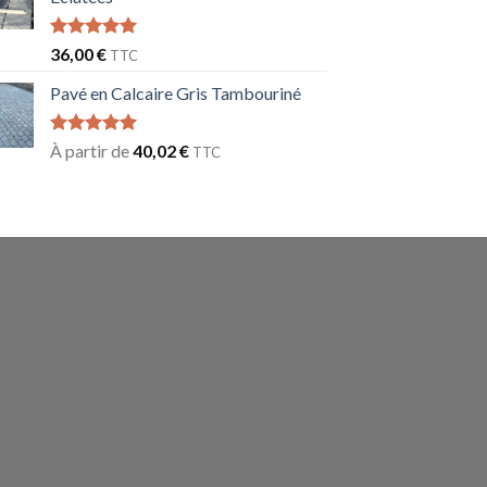
Note
5.00
36,00
€
TTC
sur 5
Pavé en Calcaire Gris Tambouriné
Note
5.00
À partir de
40,02
€
TTC
sur 5