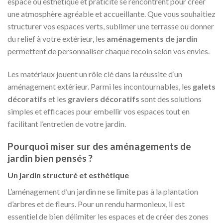
espace où esthétique et praticité se rencontrent pour créer
variations.
une atmosphère agréable et accueillante. Que vous souhaitiez
Les
structurer vos espaces verts, sublimer une terrasse ou donner
options
du relief à votre extérieur, les
aménagements de jardin
peuvent
permettent de personnaliser chaque recoin selon vos envies.
être
choisies
sur
Les matériaux jouent un rôle clé dans la réussite d’un
la
aménagement extérieur. Parmi les incontournables, les
galets
page
décoratifs
et les
graviers décoratifs
sont des solutions
du
simples et efficaces pour embellir vos espaces tout en
produit
facilitant l’entretien de votre jardin.
Pourquoi miser sur des aménagements de
jardin bien pensés ?
Un jardin structuré et esthétique
L’aménagement d’un jardin ne se limite pas à la plantation
d’arbres et de fleurs. Pour un rendu harmonieux, il est
essentiel de bien délimiter les espaces et de créer des zones