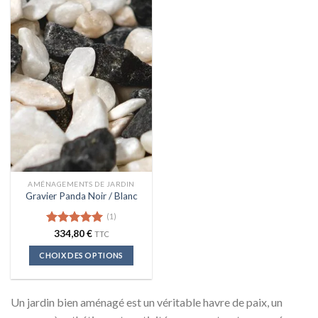
plusieurs
plusieurs
variations.
variations.
Les
Les
options
options
peuvent
peuvent
être
être
choisies
choisies
sur
sur
la
la
page
page
du
du
produit
produit
AMÉNAGEMENTS DE JARDIN
Gravier Panda Noir / Blanc
(1)
Note
334,80
5.00
€
TTC
sur 5
CHOIX DES OPTIONS
Ce
produit
Un jardin bien aménagé est un véritable havre de paix, un
a
plusieurs