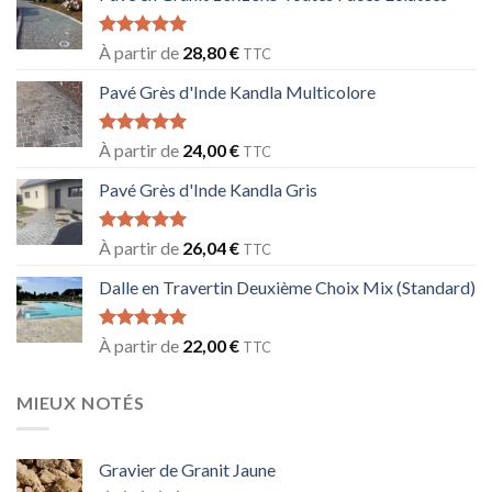
Note
5.00
À partir de
28,80
€
TTC
sur 5
Pavé Grès d'Inde Kandla Multicolore
Note
5.00
À partir de
24,00
€
TTC
sur 5
Pavé Grès d'Inde Kandla Gris
Note
5.00
À partir de
26,04
€
TTC
sur 5
Dalle en Travertin Deuxième Choix Mix (Standard)
Note
5.00
À partir de
22,00
€
TTC
sur 5
MIEUX NOTÉS
Gravier de Granit Jaune