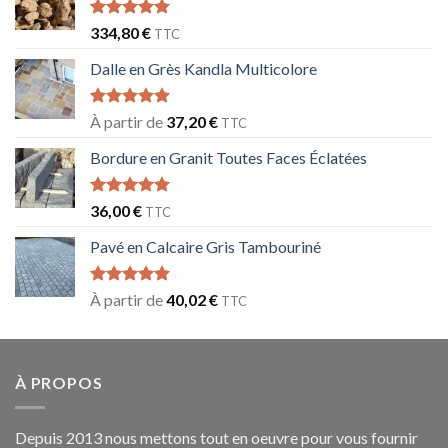
Note
5.00
334,80
€
TTC
sur 5
Dalle en Grès Kandla Multicolore
Note
5.00
À partir de
37,20
€
TTC
sur 5
Bordure en Granit Toutes Faces Éclatées
Note
5.00
36,00
€
TTC
sur 5
Pavé en Calcaire Gris Tambouriné
Note
5.00
À partir de
40,02
€
TTC
sur 5
À PROPOS
Depuis 2013 nous mettons tout en oeuvre pour vous fournir