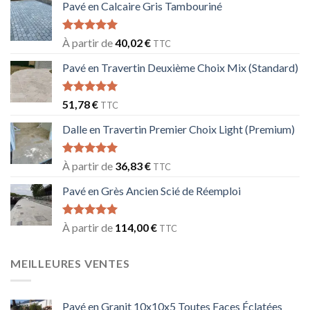
Pavé en Calcaire Gris Tambouriné
Note
5.00
À partir de
40,02
€
TTC
sur 5
Pavé en Travertin Deuxième Choix Mix (Standard)
Note
5.00
51,78
€
TTC
sur 5
Dalle en Travertin Premier Choix Light (Premium)
Note
5.00
À partir de
36,83
€
TTC
sur 5
Pavé en Grès Ancien Scié de Réemploi
Note
5.00
À partir de
114,00
€
TTC
sur 5
MEILLEURES VENTES
Pavé en Granit 10x10x5 Toutes Faces Éclatées