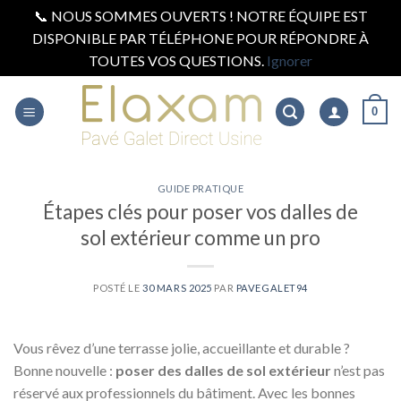
📞 NOUS SOMMES OUVERTS ! NOTRE ÉQUIPE EST
DISPONIBLE PAR TÉLÉPHONE POUR RÉPONDRE À
TOUTES VOS QUESTIONS.
Ignorer
Skip
to
0
content
GUIDE PRATIQUE
Étapes clés pour poser vos dalles de
sol extérieur comme un pro
POSTÉ LE
30 MARS 2025
PAR
PAVEGALET94
Vous rêvez d’une terrasse jolie, accueillante et durable ?
Bonne nouvelle :
poser des dalles de sol extérieur
n’est pas
réservé aux professionnels du bâtiment. Avec les bonnes