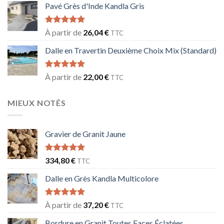
Pavé Grès d'Inde Kandla Gris
Note
5.00
À partir de
26,04
€
TTC
sur 5
Dalle en Travertin Deuxième Choix Mix (Standard)
Note
5.00
À partir de
22,00
€
TTC
sur 5
MIEUX NOTÉS
Gravier de Granit Jaune
Note
5.00
334,80
€
TTC
sur 5
Dalle en Grès Kandla Multicolore
Note
5.00
À partir de
37,20
€
TTC
sur 5
Bordure en Granit Toutes Faces Éclatées