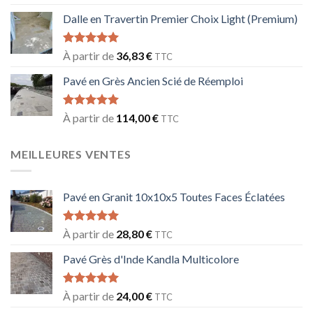
sur 5
Dalle en Travertin Premier Choix Light (Premium)
Note
5.00
À partir de
36,83
€
TTC
sur 5
Pavé en Grès Ancien Scié de Réemploi
Note
5.00
À partir de
114,00
€
TTC
sur 5
MEILLEURES VENTES
Pavé en Granit 10x10x5 Toutes Faces Éclatées
Note
5.00
À partir de
28,80
€
TTC
sur 5
Pavé Grès d'Inde Kandla Multicolore
Note
5.00
À partir de
24,00
€
TTC
sur 5