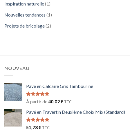
Inspiration naturelle
(1)
Nouvelles tendances
(1)
Projets de bricolage
(2)
NOUVEAU
Pavé en Calcaire Gris Tambouriné
Note
5.00
À partir de
40,02
€
TTC
sur 5
Pavé en Travertin Deuxième Choix Mix (Standard)
Note
5.00
51,78
€
TTC