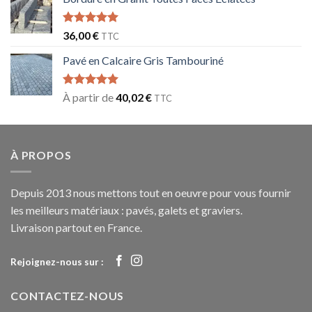
Note
5.00
36,00
€
TTC
sur 5
Pavé en Calcaire Gris Tambouriné
Note
5.00
À partir de
40,02
€
TTC
sur 5
À PROPOS
Depuis 2013 nous mettons tout en oeuvre pour vous fournir
les meilleurs matériaux : pavés, galets et graviers.
Livraison partout en France.
Rejoignez-nous sur :
CONTACTEZ-NOUS