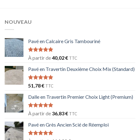
NOUVEAU
Pavé en Calcaire Gris Tambouriné
Note
5.00
À partir de
40,02
€
TTC
sur 5
Pavé en Travertin Deuxième Choix Mix (Standard)
Note
5.00
51,78
€
TTC
sur 5
Dalle en Travertin Premier Choix Light (Premium)
Note
5.00
À partir de
36,83
€
TTC
sur 5
Pavé en Grès Ancien Scié de Réemploi