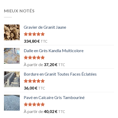
sur 5
MIEUX NOTÉS
Gravier de Granit Jaune
Note
5.00
334,80
€
TTC
sur 5
Dalle en Grès Kandla Multicolore
Note
5.00
À partir de
37,20
€
TTC
sur 5
Bordure en Granit Toutes Faces Éclatées
Note
5.00
36,00
€
TTC
sur 5
Pavé en Calcaire Gris Tambouriné
Note
5.00
À partir de
40,02
€
TTC
sur 5