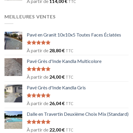
Note
5.00
À partir de
114,00
€
TTC
sur 5
MEILLEURES VENTES
Pavé en Granit 10x10x5 Toutes Faces Éclatées
Note
5.00
À partir de
28,80
€
TTC
sur 5
Pavé Grès d'Inde Kandla Multicolore
Note
5.00
À partir de
24,00
€
TTC
sur 5
Pavé Grès d'Inde Kandla Gris
Note
5.00
À partir de
26,04
€
TTC
sur 5
Dalle en Travertin Deuxième Choix Mix (Standard)
Note
5.00
À partir de
22,00
€
TTC