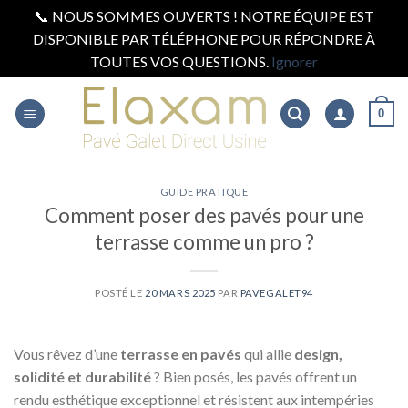
📞 NOUS SOMMES OUVERTS ! NOTRE ÉQUIPE EST
DISPONIBLE PAR TÉLÉPHONE POUR RÉPONDRE À
TOUTES VOS QUESTIONS.
Ignorer
Skip
to
0
content
GUIDE PRATIQUE
Comment poser des pavés pour une
terrasse comme un pro ?
POSTÉ LE
20 MARS 2025
PAR
PAVEGALET94
Vous rêvez d’une
terrasse en pavés
qui allie
design,
solidité et durabilité
? Bien posés, les pavés offrent un
rendu esthétique exceptionnel et résistent aux intempéries