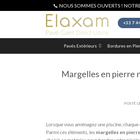
📞 NOUS SOMMES OUVERTS ! NOTRE
Skip
to
+33 7 4
content
Pavés Extérieurs
Bordures en Pie
Margelles en pierre n
POSTÉ L
Lorsque vous aménagez une piscine, chaque dé
Parmi ces éléments, les
margelles en pierre
choisir ce matériau pour border votre piscine