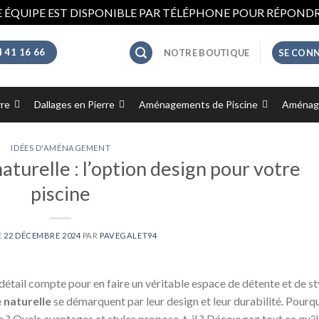
 ÉQUIPE EST DISPONIBLE PAR TÉLÉPHONE POUR RÉPONDR
4 41 16 66
NOTRE BOUTIQUE
SE CONN
rre
Dallages en Pierre
Aménagements de Piscine
Aménage
IDÉES D'AMÉNAGEMENT
aturelle : l’option design pour votre
piscine
E
22 DÉCEMBRE 2024
PAR
PAVEGALET94
tail compte pour en faire un véritable espace de détente et de st
 naturelle
se démarquent par leur design et leur durabilité. Pourq
 ? Quels avantages et styles propose-t-il ? Découvrez tout ce qu’il