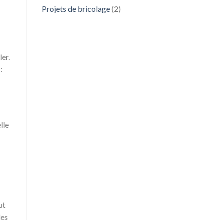
Projets de bricolage
(2)
er.
:
lle
ut
les