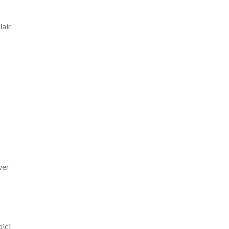
lair
ver
oici