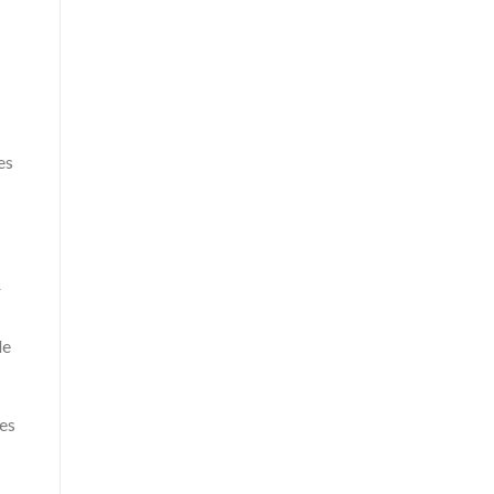
es
r
le
les