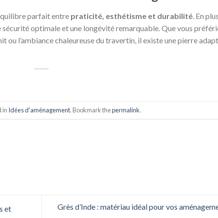
équilibre parfait entre
praticité, esthétisme et durabilité
. En plu
ne sécurité optimale et une longévité remarquable. Que vous préfér
nit ou l’ambiance chaleureuse du travertin, il existe une pierre adap
d in
Idées d'aménagement
. Bookmark the
permalink
.
Grès d’Inde : matériau idéal pour vos aménagem
s et