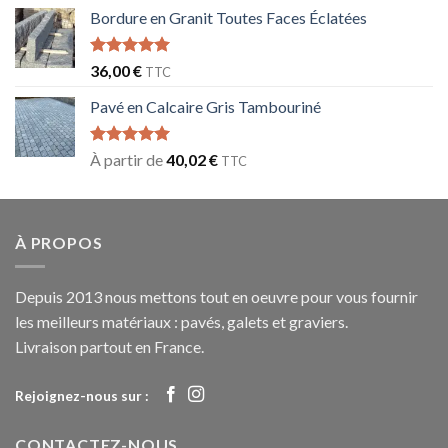
Bordure en Granit Toutes Faces Éclatées
Note
5.00
36,00
€
TTC
sur 5
Pavé en Calcaire Gris Tambouriné
Note
5.00
À partir de
40,02
€
TTC
sur 5
À PROPOS
Depuis 2013 nous mettons tout en oeuvre pour vous fournir
les meilleurs matériaux : pavés, galets et graviers.
Livraison partout en France.
Rejoignez-nous sur :
CONTACTEZ-NOUS