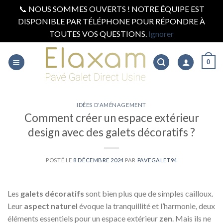
📞 NOUS SOMMES OUVERTS ! NOTRE ÉQUIPE EST
DISPONIBLE PAR TÉLÉPHONE POUR RÉPONDRE À
TOUTES VOS QUESTIONS.
Ignorer
Skip
to
0
content
IDÉES D'AMÉNAGEMENT
Comment créer un espace extérieur
design avec des galets décoratifs ?
POSTÉ LE
8 DÉCEMBRE 2024
PAR
PAVEGALET94
Les
galets décoratifs
sont bien plus que de simples cailloux.
Leur
aspect naturel
évoque la tranquillité et l’harmonie, deux
éléments essentiels pour un espace extérieur
zen
. Mais ils ne