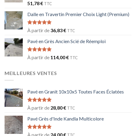
Note
5.00
51,78
€
TTC
sur 5
Dalle en Travertin Premier Choix Light (Premium)
Note
5.00
À partir de
36,83
€
TTC
sur 5
Pavé en Grès Ancien Scié de Réemploi
Note
5.00
À partir de
114,00
€
TTC
sur 5
MEILLEURES VENTES
Pavé en Granit 10x10x5 Toutes Faces Éclatées
Note
5.00
À partir de
28,80
€
TTC
sur 5
Pavé Grès d'Inde Kandla Multicolore
Note
5.00
À partir de
24,00
€
TTC