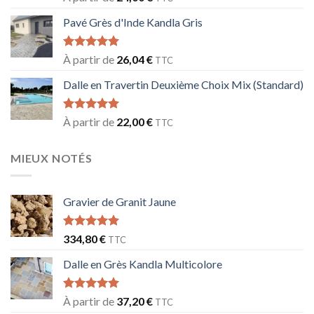
sur 5
Pavé Grès d'Inde Kandla Gris
Note
5.00
À partir de
26,04
€
TTC
sur 5
Dalle en Travertin Deuxième Choix Mix (Standard)
Note
5.00
À partir de
22,00
€
TTC
sur 5
MIEUX NOTÉS
Gravier de Granit Jaune
Note
5.00
334,80
€
TTC
sur 5
Dalle en Grès Kandla Multicolore
Note
5.00
À partir de
37,20
€
TTC
sur 5