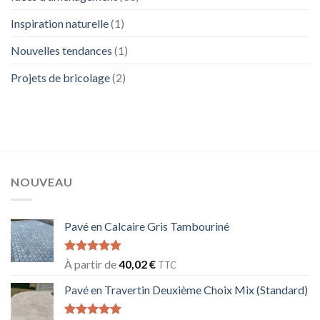
Inspiration naturelle
(1)
Nouvelles tendances
(1)
Projets de bricolage
(2)
NOUVEAU
Pavé en Calcaire Gris Tambouriné
Note
5.00
À partir de
40,02
€
TTC
sur 5
Pavé en Travertin Deuxième Choix Mix (Standard)